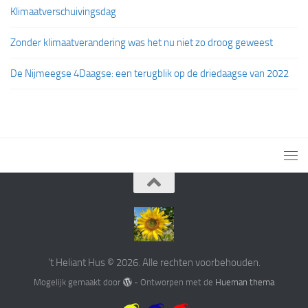
Klimaatverschuivingsdag
Zonder klimaatverandering was het nu niet zo droog geweest
De Nijmeegse 4Daagse: een terugblik op de driedaagse van 2022
't Heliant Hus © 2026. Alle rechten voorbehouden.
Mogelijk gemaakt door
- Ontworpen met de
Hueman thema