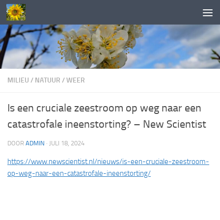
Doorgaan naar inhoud
MILIEU
/
NATUUR
/
WEER
Is een cruciale zeestroom op weg naar een
catastrofale ineenstorting? – New Scientist
DOOR
ADMIN
·
JULI 18, 2024
https://www.newscientist.nl/nieuws/is-een-cruciale-zeestroom-
op-weg-naar-een-catastrofale-ineenstorting/