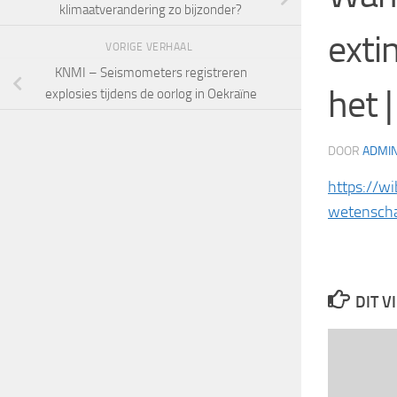
klimaatverandering zo bijzonder?
exti
VORIGE VERHAAL
KNMI – Seismometers registreren
het 
explosies tijdens de oorlog in Oekraïne
DOOR
ADMI
https://w
wetensch
DIT V