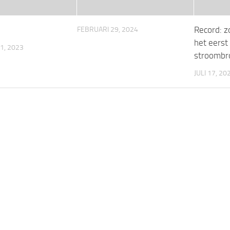
Record: z
FEBRUARI 29, 2024
het eerst
1, 2023
stroombr
JULI 17, 20