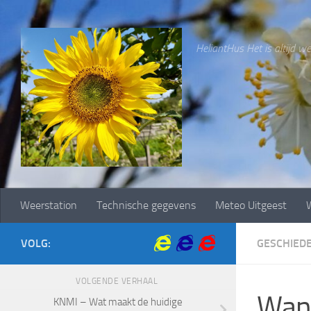
Doorgaan naar inhoud
HeliantHus Het is altijd wee
Weerstation
Technische gegevens
Meteo Uitgeest
W
VOLG:
GESCHIEDE
VOLGENDE VERHAAL
Wann
KNMI – Wat maakt de huidige