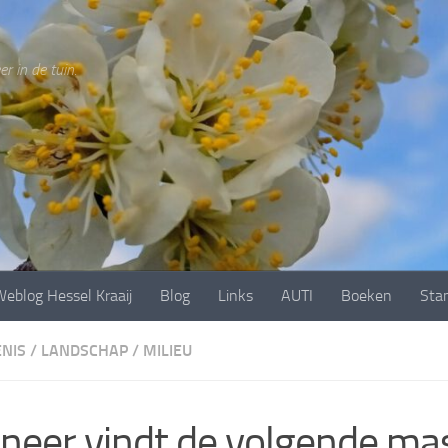
r in de tuin.
eblog Hessel Kraaij
Blog
Links
AUTI
Boeken
Sta
NIS
/
LANDSCHAP
/
MILIEU
eer vindt de volgende ma