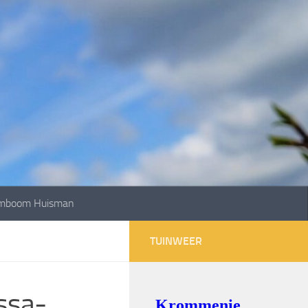
mboom Huisman
TUINWEER
ssa-