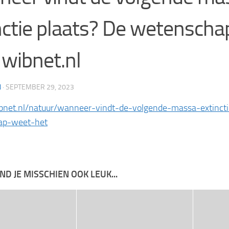
nctie plaats? De wetenscha
| wibnet.nl
N
·
SEPTEMBER 29, 2023
ibnet.nl/natuur/wanneer-vindt-de-volgende-massa-extincti
ap-weet-het
IND JE MISSCHIEN OOK LEUK...