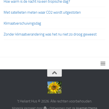
Hoe warm is de nacht na een tropische dag?
Met satellieten meten waar CO2 wordt uitgestoten
Klimaatverschuivingsdag
Zonder klimaatverandering was het nu niet zo droog geweest
't Heliant Hus © 2026. Alle rechten voorbehouden.
Mogelijk gemaakt door
- Ontworpen met de
Hueman thema