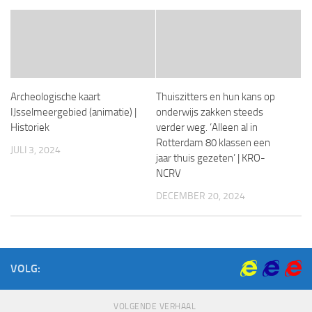
Archeologische kaart
Thuiszitters en hun kans op
IJsselmeergebied (animatie) |
onderwijs zakken steeds
Historiek
verder weg. ‘Alleen al in
Rotterdam 80 klassen een
JULI 3, 2024
jaar thuis gezeten’ | KRO-
NCRV
DECEMBER 20, 2024
VOLG:
VOLGENDE VERHAAL