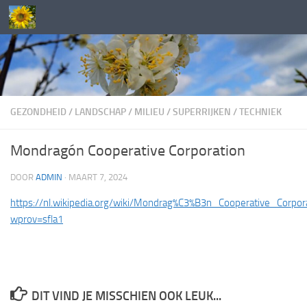
Doorgaan naar inhoud
GEZONDHEID
/
LANDSCHAP
/
MILIEU
/
SUPERRIJKEN
/
TECHNIEK
Mondragón Cooperative Corporation
DOOR
ADMIN
·
MAART 7, 2024
https://nl.wikipedia.org/wiki/Mondrag%C3%B3n_Cooperative_Corpor
wprov=sfla1
DIT VIND JE MISSCHIEN OOK LEUK...