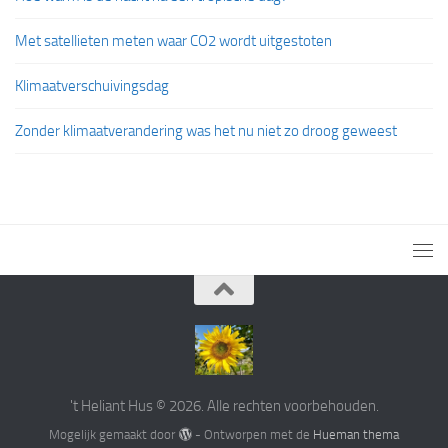
Met satellieten meten waar CO2 wordt uitgestoten
Klimaatverschuivingsdag
Zonder klimaatverandering was het nu niet zo droog geweest
't Heliant Hus © 2026. Alle rechten voorbehouden.
Mogelijk gemaakt door
- Ontworpen met de
Hueman thema