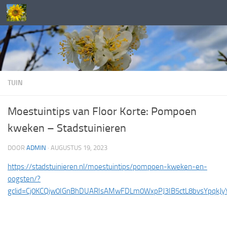
Doorgaan naar inhoud
TUIN
Moestuintips van Floor Korte: Pompoen
kweken – Stadstuinieren
DOOR
ADMIN
·
AUGUSTUS 19, 2023
https://stadstuinieren.nl/moestuintips/pompoen-kweken-en-
oogsten/?
gclid=Cj0KCQjw0IGnBhDUARIsAMwFDLm0WxpPJ3IB5ctL8bvsYpqkJ