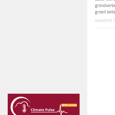
grondverbe
groeit bet
AUGUSTUS 1