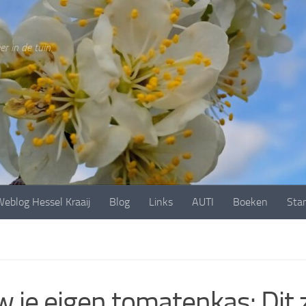
r in de tuin.
eblog Hessel Kraaij
Blog
Links
AUTI
Boeken
Sta
 je eigen tomatenkas: Dit z