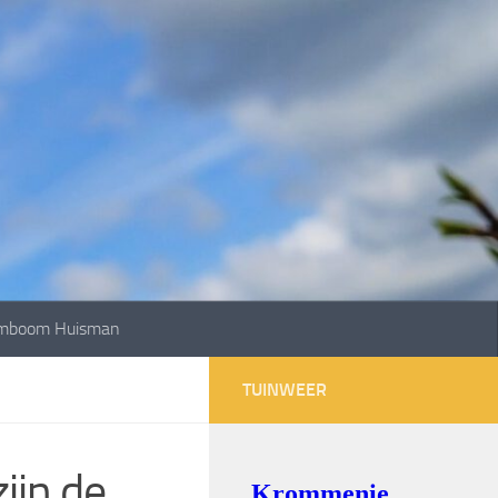
mboom Huisman
TUINWEER
ijn de