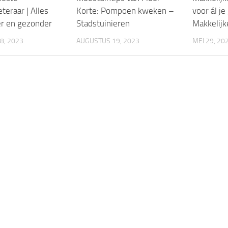
teraar | Alles
Korte: Pompoen kweken –
voor ál je
er en gezonder
Stadstuinieren
Makkelijk
8, 2023
AUGUSTUS 19, 2023
MEI 29, 20