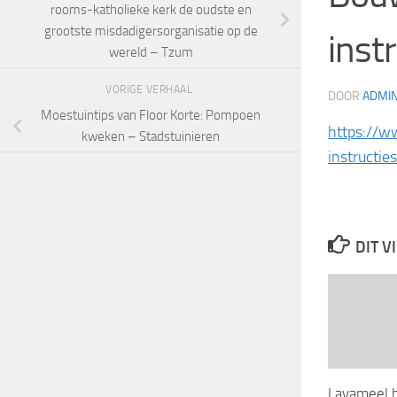
rooms-katholieke kerk de oudste en
grootste misdadigersorganisatie op de
inst
wereld – Tzum
VORIGE VERHAAL
DOOR
ADMI
Moestuintips van Floor Korte: Pompoen
https://w
kweken – Stadstuinieren
instructies
DIT V
Lavameel 