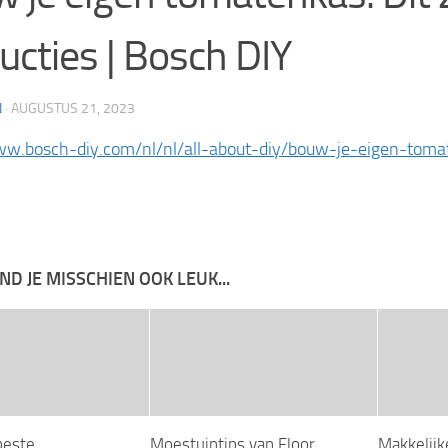
ructies | Bosch DIY
N
·
AUGUSTUS 21, 2023
ww.bosch-diy.com/nl/nl/all-about-diy/bouw-je-eigen-tomat
IND JE MISSCHIEN OOK LEUK...
beste
Moestuintips van Floor
Makkelijk