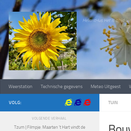
Doorgaan naar inhoud
HeliantHus Het is altijd wee
Weerstation
Technische gegevens
Meteo Uitgeest
W
VOLG:
TUIN
VOLGENDE VERHAAL
Bouw
Tzum | Filmpje: Maarten ’t Hart vindt de