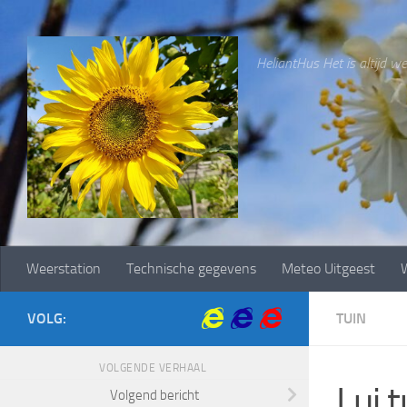
Doorgaan naar inhoud
HeliantHus Het is altijd wee
Weerstation
Technische gegevens
Meteo Uitgeest
W
VOLG:
TUIN
VOLGENDE VERHAAL
Lui 
Volgend bericht