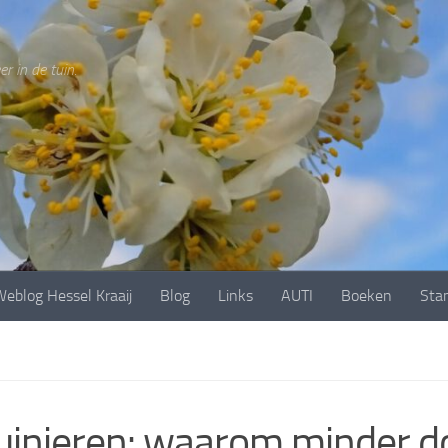
r in de tuin.
eblog Hessel Kraaij
Blog
Links
AUTI
Boeken
Sta
tuinieren: waarom minder do