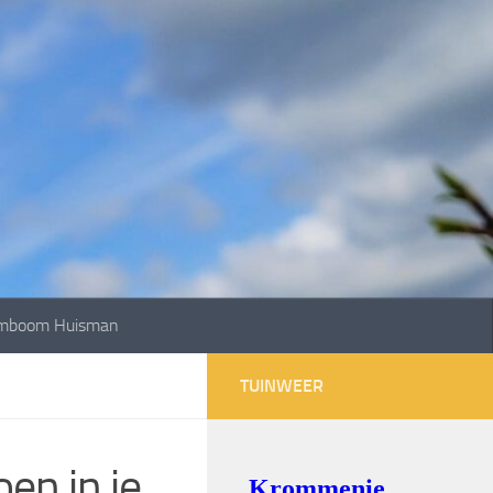
mboom Huisman
TUINWEER
en in je