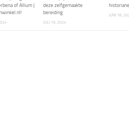
rbena of Allium |
deze zelfgemaakte
historiane
nwinkel.nl!
bereiding
JUNI 18, 20
2024
JULI 19, 2024