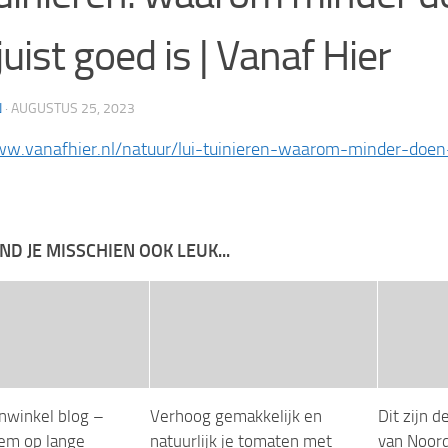
juist goed is | Vanaf Hier
N
·
AUGUSTUS 25, 2023
ww.vanafhier.nl/natuur/lui-tuinieren-waarom-minder-doen-
IND JE MISSCHIEN OOK LEUK...
nwinkel blog –
Verhoog gemakkelijk en
Dit zijn 
em op lange
natuurlijk je tomaten met
van Noord