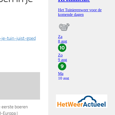
je-tuin-juist-goed
de eerste boeren
-Europa |