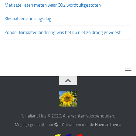
Met satellieten meten waar CO2 wordt uitgestoten
Klimaatverschuivingsdag
Zonder klimaatverandering was het nu niet zo droog geweest
't Heliant Hus © 2026. Alle rechten voorbehouden.
Mogelijk gemaakt door
- Ontworpen met de
Hueman thema