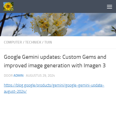
Doorgaan naar inhoud
COMPUTER
/
TECHNIEK
/
TUIN
Google Gemini updates: Custom Gems and
improved image generation with Imagen 3
DOOR
ADMIN
·
AUGUSTUS 29, 2024
https://blog.google/products/gemini/google-gemini-update-
august-2024/