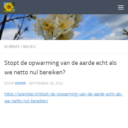
Doorgaan naar inhoud
KLIMAAT
/
MILIEU
Stopt de opwarming van de aarde echt als
we netto nul bereiken?
DOOR
ADMIN
·
SEPTEMBER 28, 2024
https://scientias.nl/stopt-de-opwarming-van-de-aarde-echt-als-
we-netto-nul-bereiken/