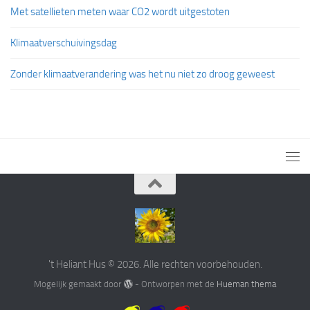
Met satellieten meten waar CO2 wordt uitgestoten
Klimaatverschuivingsdag
Zonder klimaatverandering was het nu niet zo droog geweest
't Heliant Hus © 2026. Alle rechten voorbehouden.
Mogelijk gemaakt door
- Ontworpen met de
Hueman thema