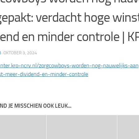
epakt: verdacht hoge wins
dend en minder controle |
N
·
OKTOBER 3, 2024
ointer.kro-ncrv.nl/zorgcowboys-worden-nog-nauwelijks-aa
t-meer-dividend-en-minder-controle
IND JE MISSCHIEN OOK LEUK...