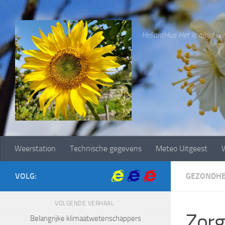
Doorgaan naar inhoud
HeliantHus Het is altijd wee
Weerstation
Technische gegevens
Meteo Uitgeest
W
VOLG:
GEZONDHE
VOLGENDE VERHAAL
Zorg
Belangrijke klimaatwetenschappers