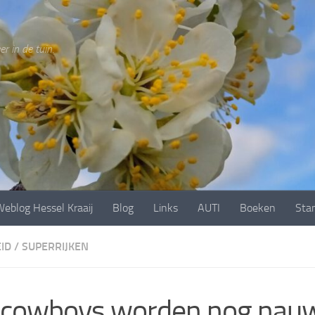
r in de tuin.
eblog Hessel Kraaij
Blog
Links
AUTI
Boeken
Sta
ID
/
SUPERRIJKEN
cowboys worden nog nauw