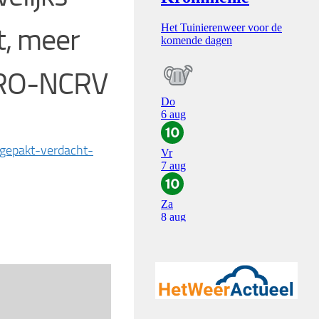
t, meer
 KRO-NCRV
ngepakt-verdacht-