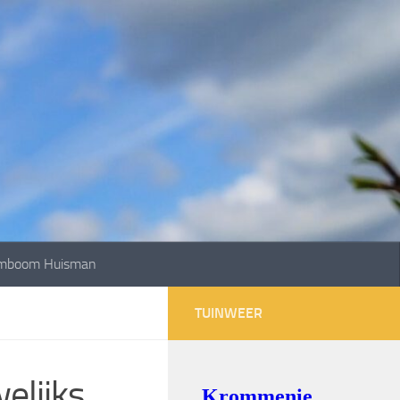
mboom Huisman
TUINWEER
elijks