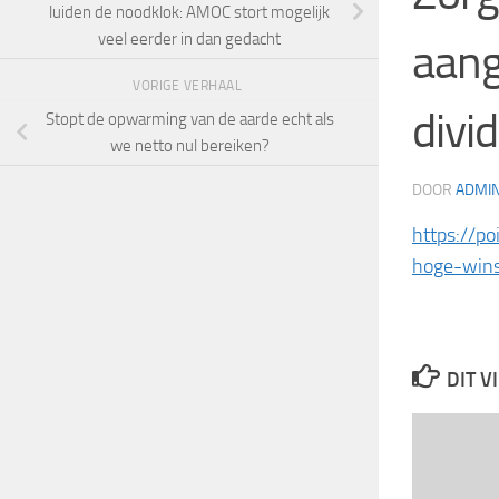
luiden de noodklok: AMOC stort mogelijk
veel eerder in dan gedacht
aang
VORIGE VERHAAL
divi
Stopt de opwarming van de aarde echt als
we netto nul bereiken?
DOOR
ADMI
https://p
hoge-wins
DIT V