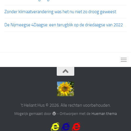
Zonder klimaatverandering was het nu niet zo droog geweest
De Nijmeegse 4Daagse: een terugblik op de driedaagse van 2022
't Heliant Hus © 2026. Alle rechten voorbehouden.
Mogelijk gemaakt door
- Ontworpen met de
Hueman thema