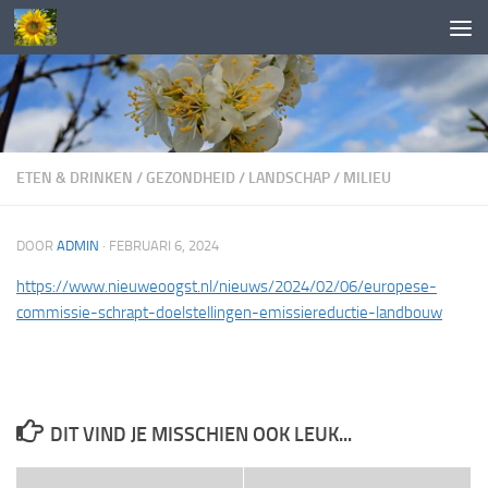
Doorgaan naar inhoud
ETEN & DRINKEN
/
GEZONDHEID
/
LANDSCHAP
/
MILIEU
DOOR
ADMIN
·
FEBRUARI 6, 2024
https://www.nieuweoogst.nl/nieuws/2024/02/06/europese-
commissie-schrapt-doelstellingen-emissiereductie-landbouw
DIT VIND JE MISSCHIEN OOK LEUK...