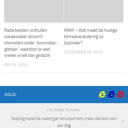
Radarbeelden onthullen:
KNMI – Wat maakt de huidige
oceaanwater stroomt
klimaatverandering zo
kilometers onder ‘doomsday-
bijzonder?
gletsjer’, waardoor ijs veel
SEPTEMBER 29, 2023
sneller smelt dan gedacht
MEI 26, 2024
VOLG:
VOLGENDE VERHAAL
Snelstgroeiende zwart gat verorbert iets meer dan één zon
per dag