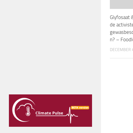
Glyfosaat 
de activis
gewasbesc
n? – Food
DECEMBER 4