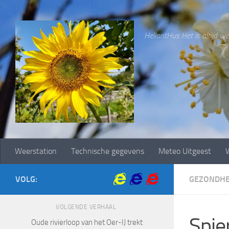
Doorgaan naar inhoud
HeliantHus Het is altijd wee
Weerstation
Technische gegevens
Meteo Uitgeest
W
VOLG:
GEZONDHE
VOLGENDE VERHAAL
Spie
Oude rivierloop van het Oer-IJ trekt