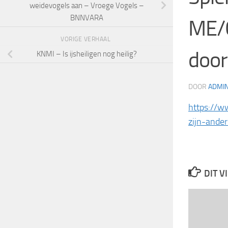
weidevogels aan – Vroege Vogels –
BNNVARA
ME/C
VORIGE VERHAAL
door
KNMI – Is ijsheiligen nog heilig?
DOOR
ADMI
https://w
zijn-ande
DIT V