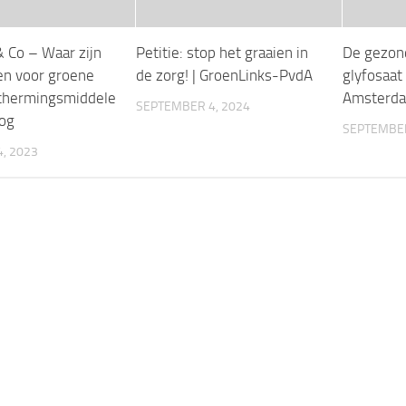
& Co – Waar zijn
Petitie: stop het graaien in
De gezond
ten voor groene
de zorg! | GroenLinks-PvdA
glyfosaat
hermingsmiddele
Amsterd
SEPTEMBER 4, 2024
log
SEPTEMBER
, 2023