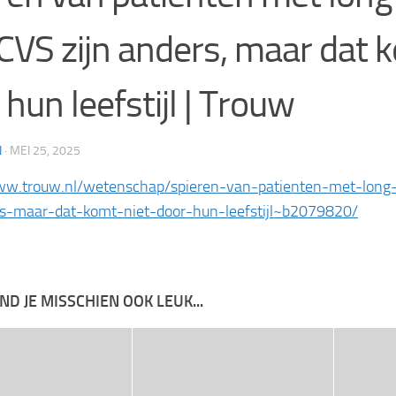
VS zijn anders, maar dat k
 hun leefstijl | Trouw
N
·
MEI 25, 2025
ww.trouw.nl/wetenschap/spieren-van-patienten-met-long
rs-maar-dat-komt-niet-door-hun-leefstijl~b2079820/
IND JE MISSCHIEN OOK LEUK...