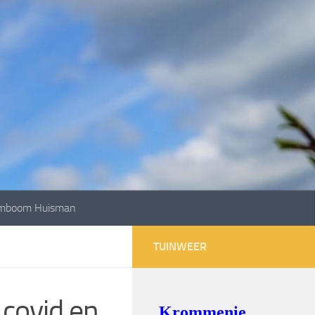
mboom Huisman
TUINWEER
 covid en