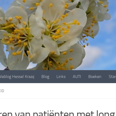
r in de tuin.
eblog Hessel Kraaij
Blog
Links
AUTI
Boeken
Sta
ID
ren van patiënten met long