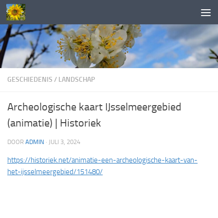
Doorgaan naar inhoud
GESCHIEDENIS
/
LANDSCHAP
Archeologische kaart IJsselmeergebied
(animatie) | Historiek
DOOR
ADMIN
·
JULI 3, 2024
https://historiek.net/animatie-een-archeologische-kaart-van-
het-ijsselmeergebied/151480/