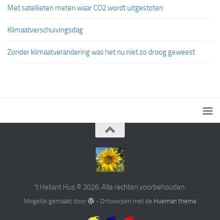
Met satellieten meten waar CO2 wordt uitgestoten
Klimaatverschuivingsdag
Zonder klimaatverandering was het nu niet zo droog geweest
't Heliant Hus © 2026. Alle rechten voorbehouden.
Mogelijk gemaakt door
- Ontworpen met de
Hueman thema