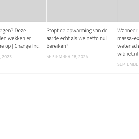
regen? Deze
Stopt de opwarming van de
Wanneer 
len wekken er
aarde echt als we netto nul
massa-ext
e op | Change Inc.
bereiken?
wetenscha
wibnet.nl
, 2023
SEPTEMBER 28, 2024
SEPTEMBER