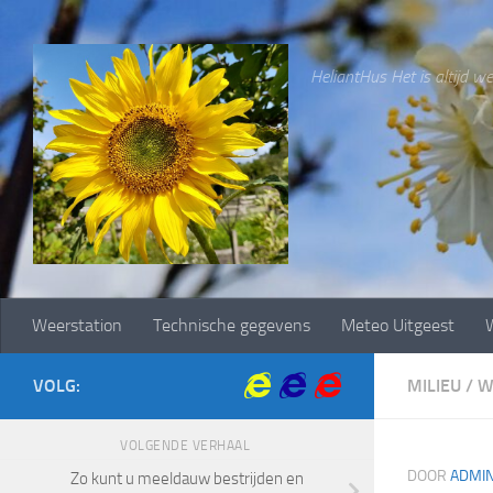
Doorgaan naar inhoud
HeliantHus Het is altijd wee
Weerstation
Technische gegevens
Meteo Uitgeest
W
VOLG:
MILIEU
/
W
VOLGENDE VERHAAL
DOOR
ADMI
Zo kunt u meeldauw bestrijden en