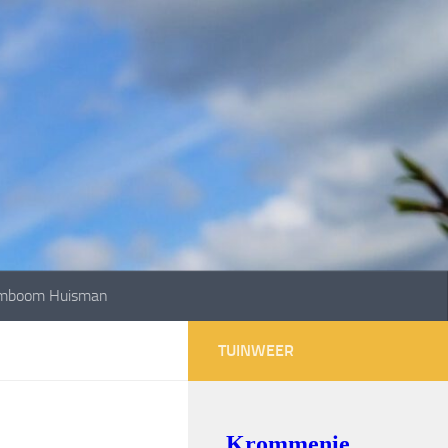
mboom Huisman
TUINWEER