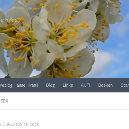
r in de tuin.
eblog Hessel Kraaij
Blog
Links
AUTI
Boeken
Sta
EER
N
·
AUGUSTUS 23, 2023