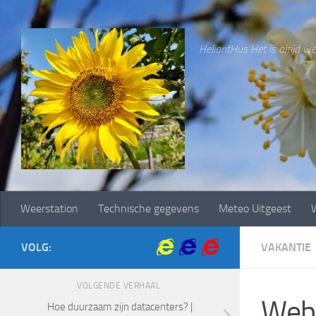
Doorgaan naar inhoud
HeliantHus Het is altijd wee
Weerstation
Technische gegevens
Meteo Uitgeest
W
VOLG:
VAKANTIE
VOLGENDE VERHAAL
Web
Hoe duurzaam zijn datacenters? |