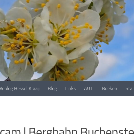
r in de tuin.
eblog Hessel Kraaij
Blog
Links
AUTI
Boeken
Sta
cam | Bergbahn Buchenst