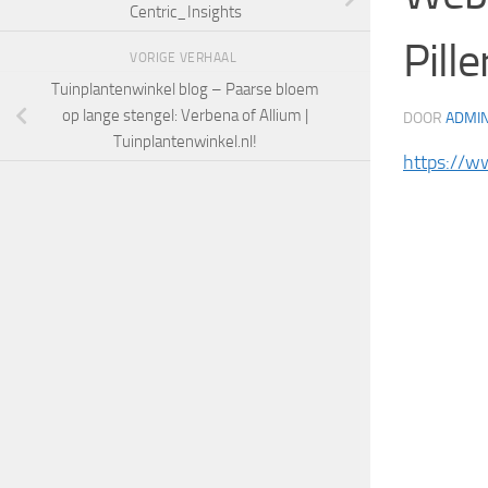
Centric_Insights
Pill
VORIGE VERHAAL
Tuinplantenwinkel blog – Paarse bloem
op lange stengel: Verbena of Allium |
DOOR
ADMI
Tuinplantenwinkel.nl!
https://w