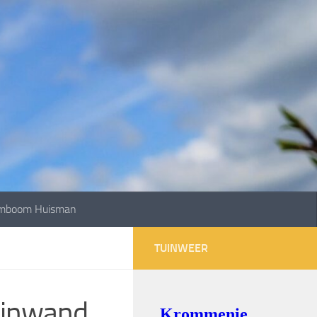
mboom Huisman
TUINWEER
einwand