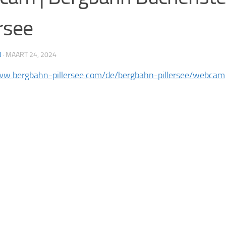
ersee
N
·
MAART 24, 2024
ww.bergbahn-pillersee.com/de/bergbahn-pillersee/webcam