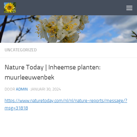
Doorgaan naar inhoud
UNCATEGORIZED
Nature Today | Inheemse planten:
muurleeuwenbek
DOOR
ADMIN
·
JANUARI 30, 2024
https://www.naturetoday.com/nl/nl/nature-reports/message/?
msg=31818