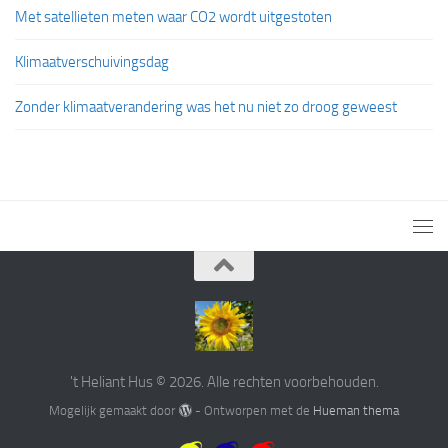
Met satellieten meten waar CO2 wordt uitgestoten
Klimaatverschuivingsdag
Zonder klimaatverandering was het nu niet zo droog geweest
't Heliant Hus © 2026. Alle rechten voorbehouden.
Mogelijk gemaakt door
- Ontworpen met de
Hueman thema