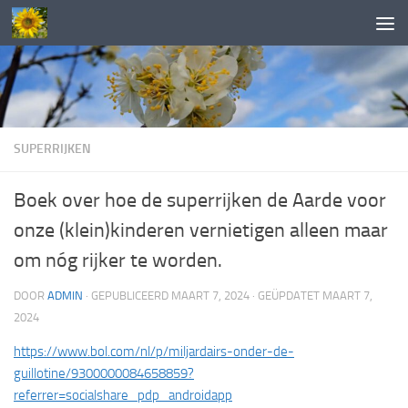
Doorgaan naar inhoud
SUPERRIJKEN
Boek over hoe de superrijken de Aarde voor
onze (klein)kinderen vernietigen alleen maar
om nóg rijker te worden.
DOOR
ADMIN
· GEPUBLICEERD
MAART 7, 2024
· GEÜPDATET
MAART 7,
2024
https://www.bol.com/nl/p/miljardairs-onder-de-
guillotine/9300000084658859?
referrer=socialshare_pdp_androidapp