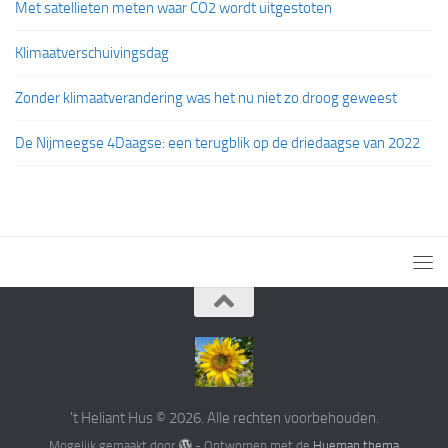
Met satellieten meten waar CO2 wordt uitgestoten
Klimaatverschuivingsdag
Zonder klimaatverandering was het nu niet zo droog geweest
De Nijmeegse 4Daagse: een terugblik op de driedaagse van 2022
't Heliant Hus © 2026. Alle rechten voorbehouden.
Mogelijk gemaakt door
- Ontworpen met de
Hueman thema