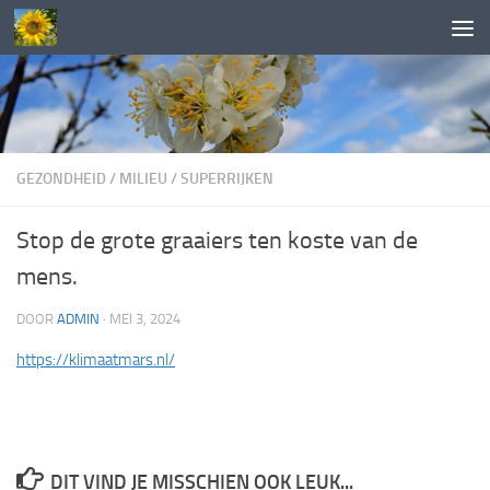
Doorgaan naar inhoud
GEZONDHEID
/
MILIEU
/
SUPERRIJKEN
Stop de grote graaiers ten koste van de
mens.
DOOR
ADMIN
·
MEI 3, 2024
https://klimaatmars.nl/
DIT VIND JE MISSCHIEN OOK LEUK...