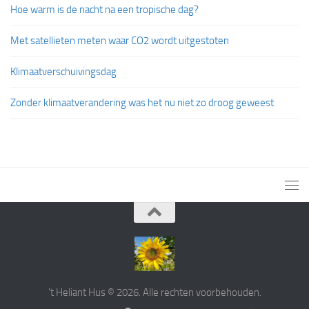
Hoe warm is de nacht na een tropische dag?
Met satellieten meten waar CO2 wordt uitgestoten
Klimaatverschuivingsdag
Zonder klimaatverandering was het nu niet zo droog geweest
't Heliant Hus © 2026. Alle rechten voorbehouden.