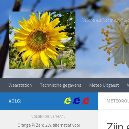
Doorgaan naar inhoud
HeliantHus Het is altijd wee
Weerstation
Technische gegevens
Meteo Uitgeest
W
VOLG:
METEOROL
VOLGENDE VERHAAL
Zijn
Orange Pi Zero 2W: alternatief voor