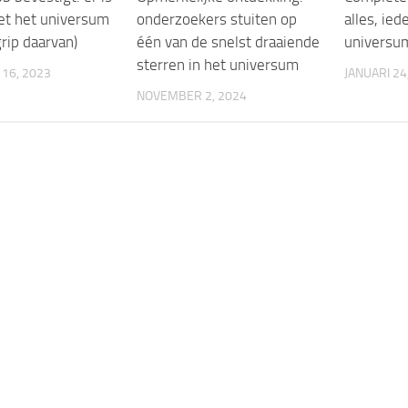
et het universum
onderzoekers stuiten op
alles, ied
rip daarvan)
één van de snelst draaiende
universu
sterren in het universum
16, 2023
JANUARI 24
NOVEMBER 2, 2024