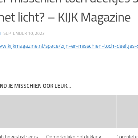
het licht? – KIJK Magazine
N
·
SEPTEMBER 10, 2023
ww.kijkmagazine.nl/space/zijn-er-misschien-toch-deeltjes-
IND JE MISSCHIEN OOK LEUK...
 bevestigt: er is
Opmerkelijke ontdekking:
Complete