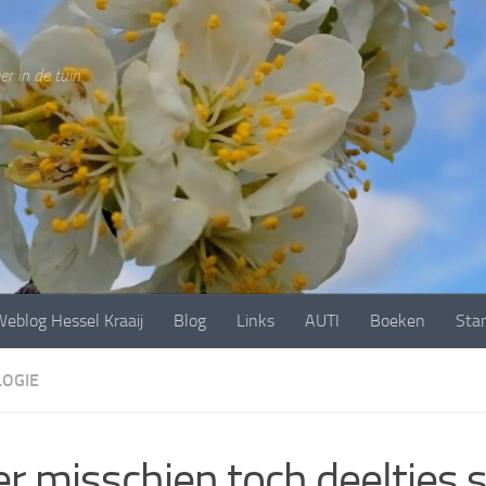
r in de tuin.
eblog Hessel Kraaij
Blog
Links
AUTI
Boeken
Sta
OGIE
 er misschien toch deeltjes s