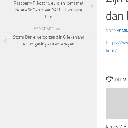
Raspberry Pi kost 15 euro en komt met
betere SoC en meer RAM – Hardware
dan 
Info
VORIGE VERHAAL
DOOR
ADMI
Storm Daniel veroorzaakt in Griekenland
https://w
en omgeving extreme regen
licht/
DIT V
James Webb