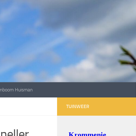
mboom Huisman
TUINWEER
neller