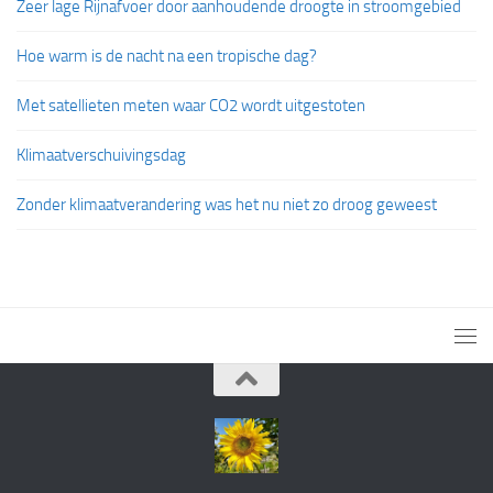
Zeer lage Rijnafvoer door aanhoudende droogte in stroomgebied
Hoe warm is de nacht na een tropische dag?
Met satellieten meten waar CO2 wordt uitgestoten
Klimaatverschuivingsdag
Zonder klimaatverandering was het nu niet zo droog geweest