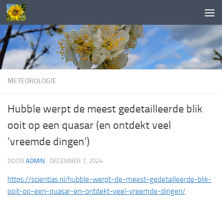
Doorgaan naar inhoud
METEOROLOGIE
Hubble werpt de meest gedetailleerde blik
ooit op een quasar (en ontdekt veel
‘vreemde dingen’)
DOOR
ADMIN
·
DECEMBER 7, 2024
https://scientias.nl/hubble-werpt-de-meest-gedetailleerde-blik-
ooit-op-een-quasar-en-ontdekt-veel-vreemde-dingen/