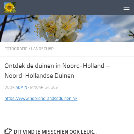
Doorgaan naar inhoud
FOTOGRAFIE
/
LANDSCHAP
Ontdek de duinen in Noord-Holland –
Noord-Hollandse Duinen
DOOR
ADMIN
·
JANUARI 24, 2024
https://www.noordhollandseduinen.nl/
DIT VIND JE MISSCHIEN OOK LEUK...