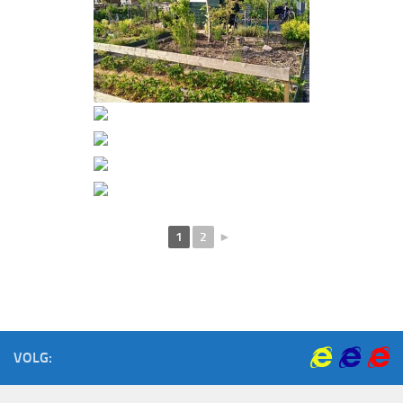
1
2
►
VOLG: